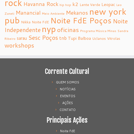
rock
Havanna Rock
k2
Leopac
Lente Verde
hip hop
Leo
new york
Manancial
Mekanos
Zaneti
Meio Ambiente
pub
Noite FdE Poços
Noite
Nikka
Noite FdE
nyp
oficinas
Independente
Programa Música Minas
Sandra
Sesc Poços
tnb
sarau
Tupi Balboa
Uclanos
Vitrolas
Ribeiro
workshops
Corrente Cultural
QUEM SOMOS
NOTÍCIAS
EVENTOS
AÇÕES
CONTATO
Principais Ações
Noite FdE