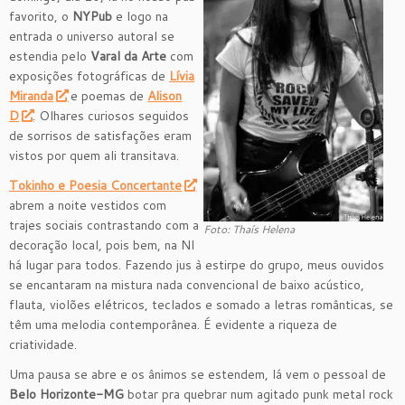
favorito, o
NYPub
e logo na
entrada o universo autoral se
estendia pelo
Varal da Arte
com
exposições fotográficas de
Lívia
Miranda
e poemas de
Alison
D
. Olhares curiosos seguidos
de sorrisos de satisfações eram
vistos por quem ali transitava.
Tokinho e Poesia Concertante
abrem a noite vestidos com
trajes sociais contrastando com a
Foto: Thaís Helena
decoração local, pois bem, na NI
há lugar para todos. Fazendo jus à estirpe do grupo, meus ouvidos
se encantaram na mistura nada convencional de baixo acústico,
flauta, violões elétricos, teclados e somado a letras românticas, se
têm uma melodia contemporânea. É evidente a riqueza de
criatividade.
Uma pausa se abre e os ânimos se estendem, lá vem o pessoal de
Belo Horizonte-MG
botar pra quebrar num agitado punk metal rock