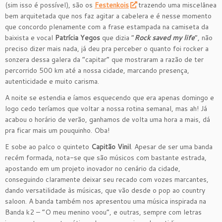
(sim isso é possível), são os
Festenkois
trazendo uma miscelânea
bem arquitetada que nos faz agitar a cabelera e é nesse momento
que concordo plenamente com a frase estampada na camiseta da
baixista e vocal
Patrícia Yegos
que dizia “
Rock saved my life
”, não
preciso dizer mais nada, já deu pra perceber o quanto foi rocker a
sonzera dessa galera da “capitar” que mostraram a razão de ter
percorrido 500 km até a nossa cidade, marcando presença,
autenticidade e muito carisma.
A noite se estendia e íamos esquecendo que era apenas domingo e
logo cedo teríamos que voltar a nossa rotina semanal, mas ah! Já
acabou o horário de verão, ganhamos de volta uma hora a mais, dá
pra ficar mais um pouquinho. Oba!
E sobe ao palco o quinteto
Capitão Vinil
. Apesar de ser uma banda
recém formada, nota-se que são músicos com bastante estrada,
apostando em um projeto inovador no cenário da cidade,
conseguindo claramente deixar seu recado com vozes marcantes,
dando versatilidade às músicas, que vão desde o pop ao country
saloon. A banda também nos apresentou uma música inspirada na
Banda k2 – “O meu menino voou”, e outras, sempre com letras