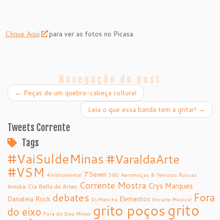
Clique Aqui
para ver as fotos no Picasa.
Navegação do post
←
Peças de um quebra-cabeça cultural
Leia o que essa banda tem a gritar!
→
Tweets Corrente
Tags
#VaiSuldeMinas
#VaraldaArte
#VSM
7’Seven
4Instrumental
360
Aeromoças & Tenistas Russas
Corrente Mostra
Crys Marques
Aniska
Cia Bella de Artes
debates
Fora
Danateia Rock
Elementos
Dj Mancha
Encarte Musical
grito
grito poços
do eixo
Fora do Eixo Minas