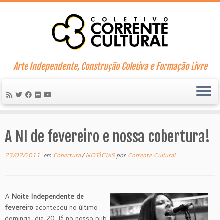
Skip
to
content
Arte Independente, Construção Coletiva e Formação Livre
A NI de fevereiro e nossa cobertura!
23/02/2011
em
Cobertura
/
NOTÍCIAS
por
Corrente Cultural
A
Noite Independente de
fevereiro
aconteceu no último
domingo, dia 20, lá no nosso pub