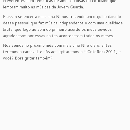
irreverentes com temáticas de amor e coisas do cotidiano que
lembram muito as músicas da Jovem Guarda.
E assim se encerra mais uma NI nos trazendo um orgulho danado
desse pessoal que faz música independente e com uma qualidade
brutal que logo ao som do primeiro acorde os meus ouvidos
agradeceram por essas noites acontecerem todos os meses.
Nos vemos no próximo mês com mais uma NI e claro, antes
teremos o carnaval, e nós aqui gritaremos o #GritoRock2011, e
você? Bora gritar também?