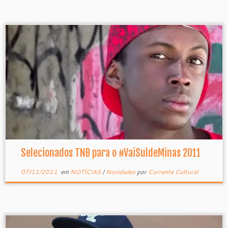
Selecionados TNB para o #VaiSuldeMinas 2011
07/11/2011
em
NOTÍCIAS
/
Novidades
por
Corrente Cultural