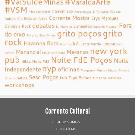
#VaiSuldeMinas
#VaraldaArte
#VSM
7’Seven
4Instrumental
360
Aeromoças & Tenistas Russas
Corrente Mostra
Crys Marques
Aniska
Cia Bella de Artes
debates
Fora
Danateia Rock
Elementos
Dj Mancha
Encarte Musical
grito
grito poços
do eixo
Fora do Eixo Minas
rock
Havanna Rock
k2
Leopac
Lente Verde
hip hop
Leo
new york
Manancial
Mekanos
Zaneti
Meio Ambiente
pub
Noite FdE Poços
Noite
Nikka
Noite FdE
nyp
oficinas
Independente
Programa Música Minas
Sandra
Sesc Poços
tnb
sarau
Tupi Balboa
Uclanos
Vitrolas
Ribeiro
workshops
Corrente Cultural
QUEM SOMOS
NOTÍCIAS