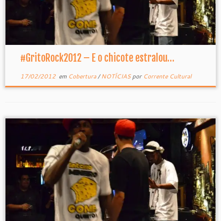
#GritoRock2012 – E o chicote estralou…
17/02/2012
em
Cobertura
/
NOTÍCIAS
por
Corrente Cultural