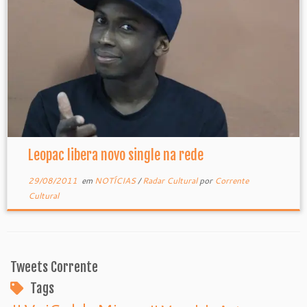
Leopac libera novo single na rede
29/08/2011
em
NOTÍCIAS
/
Radar Cultural
por
Corrente
Cultural
Tweets Corrente
Tags