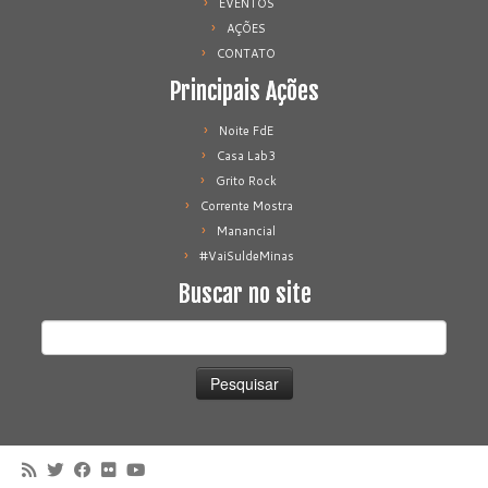
EVENTOS
AÇÕES
CONTATO
Principais Ações
Noite FdE
Casa Lab3
Grito Rock
Corrente Mostra
Manancial
#VaiSuldeMinas
Buscar no site
Pesquisar
por: