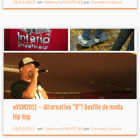
26/11/2011
em
Cobertura
/
NOTÍCIAS
por
Corrente Cultural
#VSM2011 – Alternativa “B”! Desfile de moda
Hip Hop
25/11/2011
em
Cobertura
/
NOTÍCIAS
por
Corrente Cultural