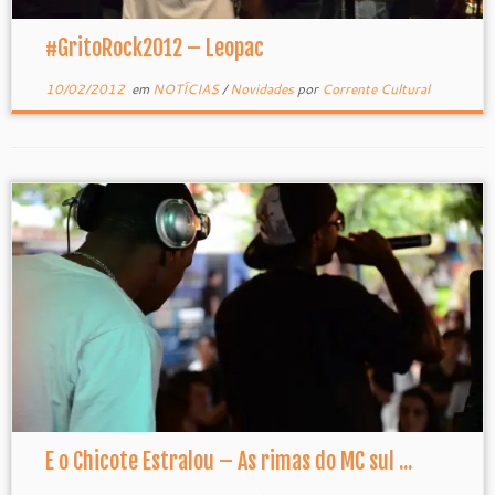
#GritoRock2012 – Leopac
10/02/2012
em
NOTÍCIAS
/
Novidades
por
Corrente Cultural
E o Chicote Estralou – As rimas do MC sul ...