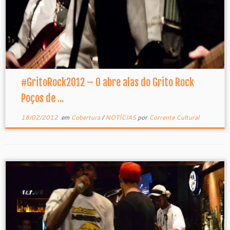
#GritoRock2012 – O abre alas do Grito Rock
Poços de ...
18/02/2012
em
Cobertura
/
NOTÍCIAS
por
Corrente Cultural