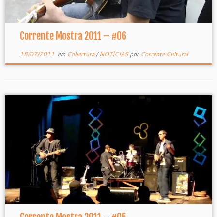
Corrente Mostra 2011 – #06
18/07/2011
em
Cobertura
/
NOTÍCIAS
por
Corrente Cultural