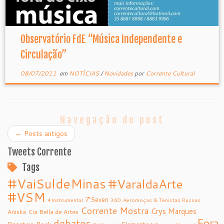
Observatório FdE “Música Independente e
Circulação”
08/07/2011
em
NOTÍCIAS
/
Novidades
por
Corrente Cultural
Navegação do post
←
Posts antigos
Tweets Corrente
Tags
#VaiSuldeMinas
#VaraldaArte
#VSM
7’Seven
4Instrumental
360
Aeromoças & Tenistas Russas
Corrente Mostra
Crys Marques
Aniska
Cia Bella de Artes
debates
Fora