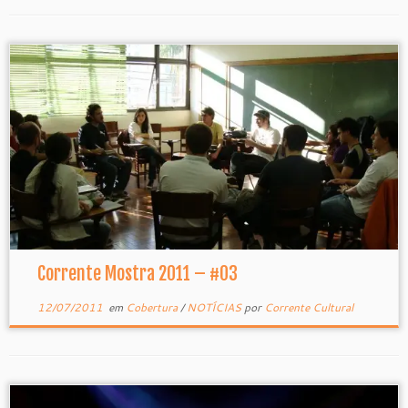
Corrente Mostra 2011 – #03
12/07/2011
em
Cobertura
/
NOTÍCIAS
por
Corrente Cultural