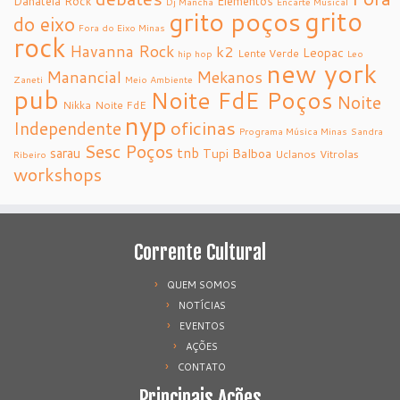
Danateia Rock
Elementos
Dj Mancha
Encarte Musical
grito
grito poços
do eixo
Fora do Eixo Minas
rock
Havanna Rock
k2
Leopac
Lente Verde
hip hop
Leo
new york
Manancial
Mekanos
Zaneti
Meio Ambiente
pub
Noite FdE Poços
Noite
Nikka
Noite FdE
nyp
oficinas
Independente
Programa Música Minas
Sandra
Sesc Poços
tnb
sarau
Tupi Balboa
Uclanos
Vitrolas
Ribeiro
workshops
Corrente Cultural
QUEM SOMOS
NOTÍCIAS
EVENTOS
AÇÕES
CONTATO
Principais Ações