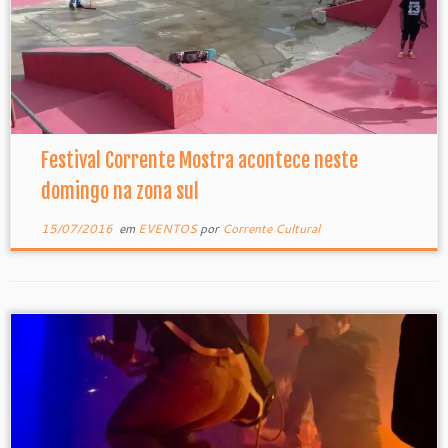
Festival Corrente Mostra acontece neste
domingo na zona sul
15/07/2016
em
EVENTOS
por
Corrente Cultural