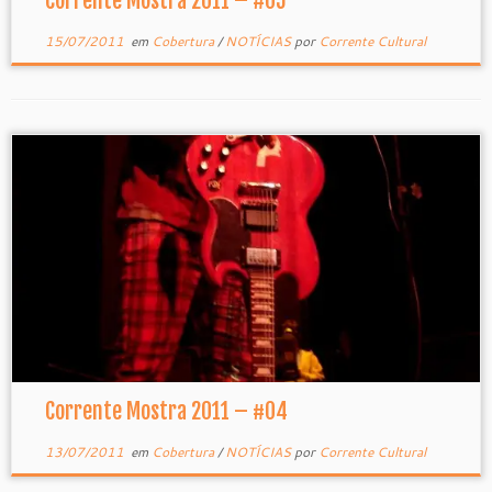
Corrente Mostra 2011 – #05
15/07/2011
em
Cobertura
/
NOTÍCIAS
por
Corrente Cultural
Corrente Mostra 2011 – #04
13/07/2011
em
Cobertura
/
NOTÍCIAS
por
Corrente Cultural