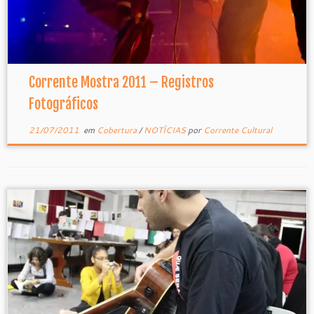
Corrente Mostra 2011 – Registros
Fotográficos
21/07/2011
em
Cobertura
/
NOTÍCIAS
por
Corrente Cultural