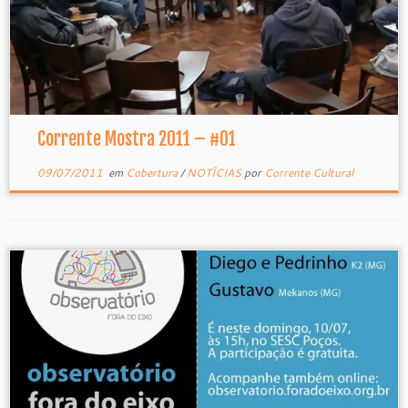
Corrente Mostra 2011 – #01
09/07/2011
em
Cobertura
/
NOTÍCIAS
por
Corrente Cultural