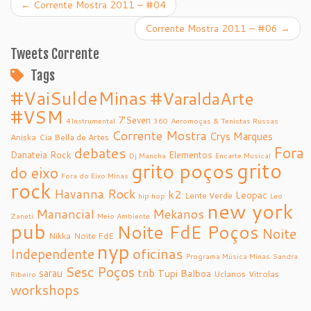
←
Corrente Mostra 2011 – #04
Corrente Mostra 2011 – #06
→
Tweets Corrente
Tags
#VaiSuldeMinas
#VaraldaArte
#VSM
7’Seven
4Instrumental
360
Aeromoças & Tenistas Russas
Corrente Mostra
Crys Marques
Aniska
Cia Bella de Artes
debates
Fora
Danateia Rock
Elementos
Dj Mancha
Encarte Musical
grito
grito poços
do eixo
Fora do Eixo Minas
rock
Havanna Rock
k2
Leopac
Lente Verde
hip hop
Leo
new york
Manancial
Mekanos
Zaneti
Meio Ambiente
pub
Noite FdE Poços
Noite
Nikka
Noite FdE
nyp
oficinas
Independente
Programa Música Minas
Sandra
Sesc Poços
tnb
sarau
Tupi Balboa
Uclanos
Vitrolas
Ribeiro
workshops