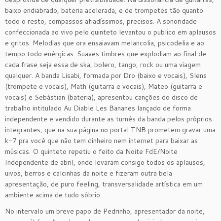
baixo endiabrado, bateria acelerada, e de trompetes tão quanto
todo o resto, compassos afiadíssimos, precisos. A sonoridade
confeccionada ao vivo pelo quinteto levantou o publico em aplausos
e gritos. Melodias que ora ensaiavam melancolia, psicodelia e ao
tempo todo enérgicas. Suaves timbres que explodiam ao final de
cada frase seja essa de ska, bolero, tango, rock ou uma viagem
qualquer. A banda Lisabi, formada por Dro (baixo e vocais), Slens
(trompete e vocais), Math (guitarra e vocais), Mateo (guitarra e
vocais) e Sebástian (bateria), apresentou canções do disco de
trabalho intitulado Au Diable Les Bananes lançado de forma
independente e vendido durante as turnês da banda pelos próprios
integrantes, que na sua página no portal TNB prometem gravar uma
k-7 pra você que não tem dinheiro nem internet para baixar as
músicas. O quinteto repetiu o feito da Noite FdE/Noite
Independente de abril, onde levaram consigo todos os aplausos,
uivos, berros e calcinhas da noite e fizeram outra bela
apresentação, de puro feeling, transversalidade artística em um
ambiente acima de tudo sóbrio.
No intervalo um breve papo de Pedrinho, apresentador da noite,