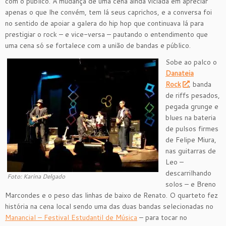
com o público. A mudança de uma cena ainda viciada em apreciar
apenas o que lhe convém, tem lá seus caprichos, e a conversa foi
no sentido de apoiar a galera do hip hop que continuava lá para
prestigiar o rock – e vice-versa – pautando o entendimento que
uma cena só se fortalece com a união de bandas e público.
Sobe ao palco o
Danateia
Rock
, banda
de riffs pesados,
pegada grunge e
blues na bateria
de pulsos firmes
de Felipe Miura,
nas guitarras de
Leo –
descarrilhando
Foto: Karina Delgado
solos – e Breno
Marcondes e o peso das linhas de baixo de Renato. O quarteto fez
história na cena local sendo uma das duas bandas selecionadas no
Manancial – Festival Estudantil de Música
– para tocar no