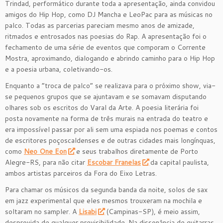
Trindad, performático durante toda a apresentação, ainda convidou
amigos do Hip Hop, como DJ Mancha e LeoPac para as músicas no
palco. Todas as parcerias pareciam mesmo anos de amizade,
ritmados e entrosados nas poesias do Rap. A apresentação foi o
fechamento de uma série de eventos que comporam o Corrente
Mostra, aproximando, dialogando e abrindo caminho para o Hip Hop
e a poesia urbana, coletivando-os.
Enquanto a “troca de palco” se realizava para o próximo show, via-
se pequenos grupos que se ajuntavam e se somavam disputando
olhares sob os escritos do Varal da Arte. A poesia literária foi
posta novamente na forma de três murais na entrada do teatro e
era impossível passar por ali sem uma espiada nos poemas e contos
de escritores poçoscaldenses e de outras cidades mais longínquas,
como
Neo One Eon
e seus trabalhos diretamente de Porto
Alegre-RS, para não citar
Escobar Franelas
da capital paulista,
ambos artistas parceiros da Fora do Eixo Letras.
Para chamar os músicos da segunda banda da noite, solos de sax
em jazz experimental que eles mesmos trouxeram na mochila e
soltaram no sampler. A
Lisabi
(Campinas-SP), é meio assim,
desprovida de qualquer previsibilidade. Na dissonância de guitarras,