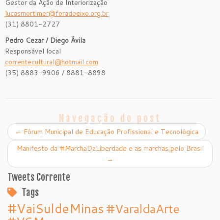
Gestor da Ação de Interiorização
lucasmortimer@foradoeixo.org.br
(31) 8801-2727
Pedro Cezar / Diego Ávila
Responsável local
correntecultural@hotmail.com
(35) 8883-9906 / 8881-8898
Navegação do post
←
Fórum Municipal de Educação Profissional e Tecnológica
Manifesto da #MarchaDaLiberdade e as marchas pelo Brasil
→
Tweets Corrente
Tags
#VaiSuldeMinas
#VaraldaArte