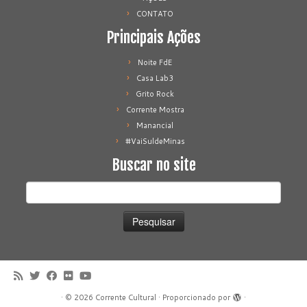
CONTATO
Principais Ações
Noite FdE
Casa Lab3
Grito Rock
Corrente Mostra
Manancial
#VaiSuldeMinas
Buscar no site
Pesquisar
por:
·
© 2026
Corrente Cultural
·
Proporcionado por
·