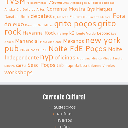
#VSM
7’Seven
4Instrumental
360
Aeromoças & Tenistas Russas
Corrente Mostra
Crys Marques
Aniska
Cia Bella de Artes
debates
Fora
Danateia Rock
Elementos
Dj Mancha
Encarte Musical
grito
grito poços
do eixo
Fora do Eixo Minas
rock
Havanna Rock
k2
Leopac
Lente Verde
hip hop
Leo
new york
Manancial
Mekanos
Zaneti
Meio Ambiente
pub
Noite FdE Poços
Noite
Nikka
Noite FdE
nyp
oficinas
Independente
Programa Música Minas
Sandra
Sesc Poços
tnb
sarau
Tupi Balboa
Uclanos
Vitrolas
Ribeiro
workshops
Corrente Cultural
QUEM SOMOS
NOTÍCIAS
EVENTOS
AÇÕES