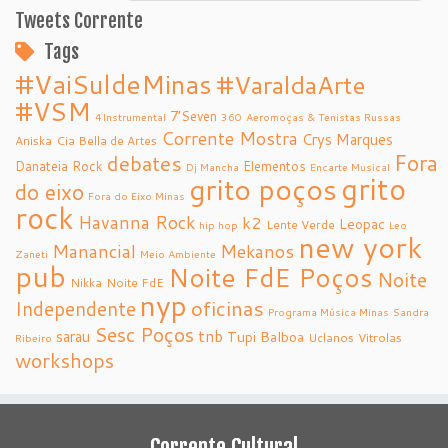
Tweets Corrente
Tags
#VaiSuldeMinas
#VaraldaArte
#VSM
7’Seven
4Instrumental
360
Aeromoças & Tenistas Russas
Corrente Mostra
Crys Marques
Aniska
Cia Bella de Artes
debates
Fora
Danateia Rock
Elementos
Dj Mancha
Encarte Musical
grito
grito poços
do eixo
Fora do Eixo Minas
rock
Havanna Rock
k2
Leopac
Lente Verde
hip hop
Leo
new york
Manancial
Mekanos
Zaneti
Meio Ambiente
pub
Noite FdE Poços
Noite
Nikka
Noite FdE
nyp
oficinas
Independente
Programa Música Minas
Sandra
Sesc Poços
tnb
sarau
Tupi Balboa
Uclanos
Vitrolas
Ribeiro
workshops
Corrente Cultural