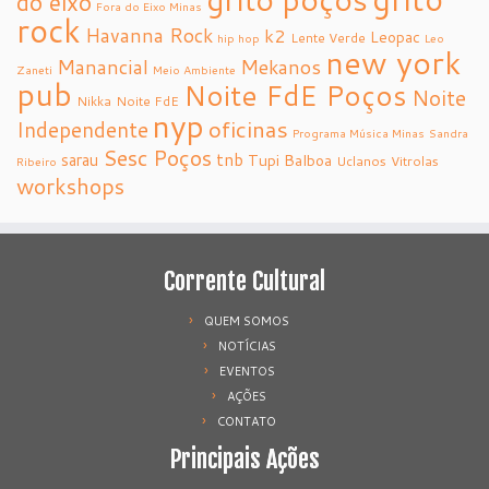
do eixo
Fora do Eixo Minas
rock
Havanna Rock
k2
Leopac
Lente Verde
hip hop
Leo
new york
Manancial
Mekanos
Zaneti
Meio Ambiente
pub
Noite FdE Poços
Noite
Nikka
Noite FdE
nyp
oficinas
Independente
Programa Música Minas
Sandra
Sesc Poços
tnb
sarau
Tupi Balboa
Uclanos
Vitrolas
Ribeiro
workshops
Corrente Cultural
QUEM SOMOS
NOTÍCIAS
EVENTOS
AÇÕES
CONTATO
Principais Ações