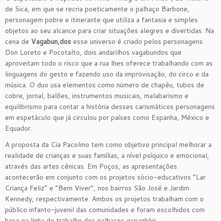
de Sica, em que se recria poeticamente o palhaço Barbone,
personagem pobre e itinerante que utiliza a fantasia e simples
objetos ao seu alcance para criar situações alegres e divertidas. Na
cena de
Vagabun,dos
esse universo é criado pelos personagens
Don Loreto e Pocotalto, dois andarilhos vagabundos que
aproveitam todo o risco que a rua lhes oferece trabalhando com as
linguagens do gesto e fazendo uso da improvisação, do circo e da
música. O duo usa elementos como número de chapéu, tubos de
cobre, jornal, balões, instrumentos musicais, malabarismo e
equilibrismo para contar a história desses carismáticos personagens
em espetáculo que já circulou por países como Espanha, México e
Equador.
A proposta da Cia Pacolmo tem como objetivo principal melhorar a
realidade de crianças e suas famílias, a nível psíquico e emocional,
através das artes cênicas. Em Poços, as apresentações
acontecerão em conjunto com os projetos sócio-educativos “Lar
Criança Feliz” e “Bem Viver”, nos bairros São José e Jardim
Kennedy, respectivamente. Ambos os projetos trabalham com o
público infanto-juvenil das comunidades e foram escolhidos com
base na linha de trabalho dos palhaços espanhóis.