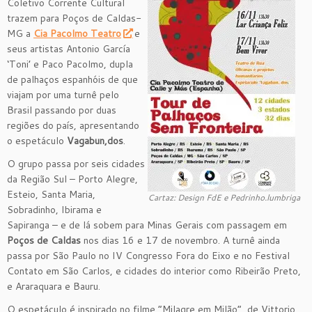
Coletivo Corrente Cultural
trazem para Poços de Caldas-
MG a
Cia Pacolmo Teatro
e
seus artistas Antonio García
‘Toni’ e Paco Pacolmo, dupla
de palhaços espanhóis de que
viajam por uma turnê pelo
Brasil passando por duas
regiões do país, apresentando
o espetáculo
Vagabun,dos
.
O grupo passa por seis cidades
da Região Sul – Porto Alegre,
Esteio, Santa Maria,
Cartaz: Design FdE e Pedrinho.lumbriga
Sobradinho, Ibirama e
Sapiranga – e de lá sobem para Minas Gerais com passagem em
Poços de Caldas
nos dias 16 e 17 de novembro. A turnê ainda
passa por São Paulo no IV Congresso Fora do Eixo e no Festival
Contato em São Carlos, e cidades do interior como Ribeirão Preto,
e Araraquara e Bauru.
O espetáculo é inspirado no filme “Milagre em Milão”, de Vittorio