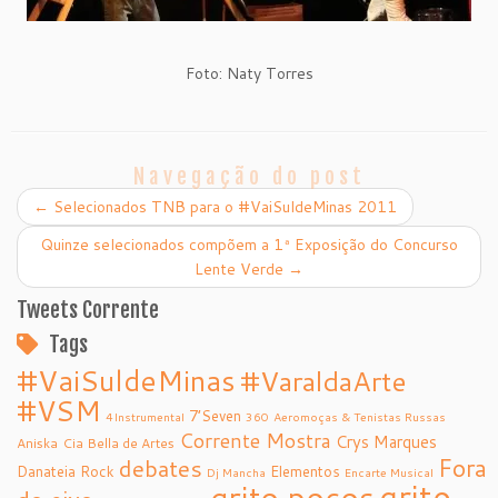
Foto: Naty Torres
Navegação do post
←
Selecionados TNB para o #VaiSuldeMinas 2011
Quinze selecionados compõem a 1ª Exposição do Concurso
Lente Verde
→
Tweets Corrente
Tags
#VaiSuldeMinas
#VaraldaArte
#VSM
7’Seven
4Instrumental
360
Aeromoças & Tenistas Russas
Corrente Mostra
Crys Marques
Aniska
Cia Bella de Artes
debates
Fora
Danateia Rock
Elementos
Dj Mancha
Encarte Musical
grito
grito poços