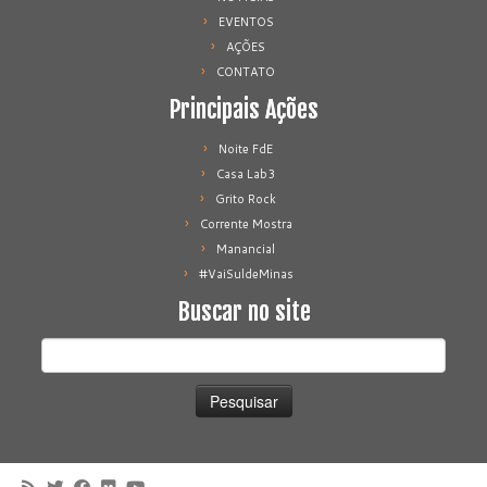
EVENTOS
AÇÕES
CONTATO
Principais Ações
Noite FdE
Casa Lab3
Grito Rock
Corrente Mostra
Manancial
#VaiSuldeMinas
Buscar no site
Pesquisar
por: