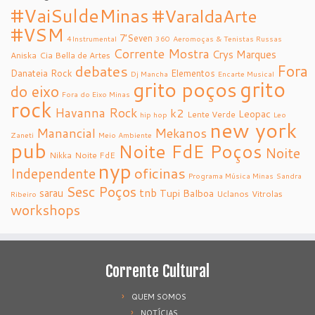
#VaiSuldeMinas
#VaraldaArte
#VSM
7’Seven
4Instrumental
360
Aeromoças & Tenistas Russas
Corrente Mostra
Crys Marques
Aniska
Cia Bella de Artes
debates
Fora
Danateia Rock
Elementos
Dj Mancha
Encarte Musical
grito
grito poços
do eixo
Fora do Eixo Minas
rock
Havanna Rock
k2
Leopac
Lente Verde
hip hop
Leo
new york
Manancial
Mekanos
Zaneti
Meio Ambiente
pub
Noite FdE Poços
Noite
Nikka
Noite FdE
nyp
oficinas
Independente
Programa Música Minas
Sandra
Sesc Poços
tnb
sarau
Tupi Balboa
Uclanos
Vitrolas
Ribeiro
workshops
Corrente Cultural
QUEM SOMOS
NOTÍCIAS