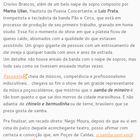
Criolos Brancos, além de um belo naipe de sopro composto por
Marina Ulian
, flautista da Poesia Concertante; e
Luiz Prata
,
trompetista e tecladista da banda Pão e Circo, que está em
processo de produção de seu primeiro trabalho, gravado em home
studio. Esse foi o momento do show em que a plateia ficou de
queixo caído, abismados com a qualidade do que estavam
assistindo. Um grupo gigante de pessoas com um entrosamento de
dar inveja a qualquer banda com anos e anos de estrada.
Um detalhe: não houve ensaio da banda com o naipe de sopros, mas
tudo saiu como se tivessem ensaiado muitas vezes.
Passarela
cheia de músicos, competência e profissionalismo
indiscutíveis… chegava ao fim o show de um grande representante
da música poçoscaldense, que mostrou que o
samba de mineiro
é
tão bom quanto o que sai dos morros da cidade maravilhosa. E não
adianta: de
chinelo e bermudinha
ou de terno, brasileiro que se
preza gosta de samba.
Pra finalizar, um recado direto: Nego Moura, depois do que eu vi em
cima do palco daquele aconchegante teatro, posso afirmar com
certeza e convicção que, em Poços de Caldas,
o samba sem você