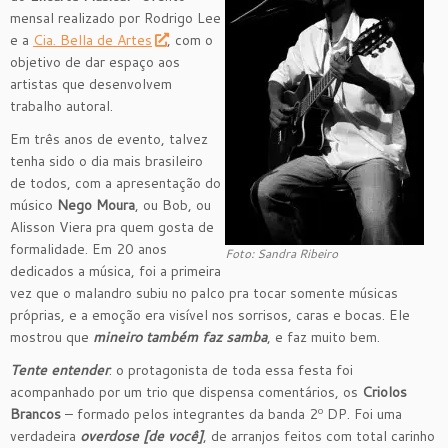
mensal realizado por Rodrigo Lee
e a
Cia. Bella de Artes
, com o
objetivo de dar espaço aos
artistas que desenvolvem
trabalho autoral.
Em três anos de evento, talvez
tenha sido o dia mais brasileiro
de todos, com a apresentação do
músico
Nego Moura
, ou Bob, ou
Alisson Viera pra quem gosta de
formalidade. Em 20 anos
Foto: Sandra Ribeiro
dedicados a música, foi a primeira
vez que o malandro subiu no palco pra tocar somente músicas
próprias, e a emoção era visível nos sorrisos, caras e bocas. Ele
mostrou que
mineiro também faz samba
, e faz muito bem.
Tente entender
: o protagonista de toda essa festa foi
acompanhado por um trio que dispensa comentários, os
Criolos
Brancos
– formado pelos integrantes da banda 2º DP. Foi uma
verdadeira
overdose [de você]
, de arranjos feitos com total carinho