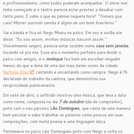
e profissionalismo, como todos puderam acompanhar. O show mal
tinha começado e o teatro parecia estar prestes a desabar com
tanto peso. E sabe o que eu pensei naquela hora?
“Tomara que
caia! Morrer ouvindo samba é digno de um bom brasileiro.”
Sai a banda e fica só Nego Moura no palco. Em voz e violão ele
disse:
“Eu sou assim, minhas músicas nascem assim.”
Visivelmente seguro, parecia estar sozinho numa
casa sem janelas
,
tocando só pra ele. Esse era o momento perfeito para dividir o
palco com amigos, e o
moleque
fez bem em escolher ninguém
menos do que a dona de uma das mais belas vozes da cidade:
Nathalia Diniz
, cantando e encantando como sempre. Nego é fã
declarado do trabalho da cantora, que demonstrou sua
reciprocidade publicamente.
Em sete de abril, o anfitrião mostrou uma música, que leva a data
como nome, composta no dia
7 de outubro
(dia do compositor),
junto com o seu parceiro
Léo Domingues
, que canta de uma maneira
bem peculiar e sabe trabalhar as palavras como poucos em suas
composições, com muita poesia e uma linguagem única.
Permanece no palco Léo Domingues junto com Nego e volta os