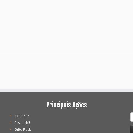
Principais Ações
P
Noite FdE
p
Casa Lab3
Grito Rock