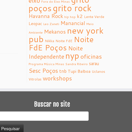
eixo
Fora do Eixo Minas
grito rock
poços
Havanna Rock
k2
Lente Verde
hip hop
Manancial
Leopac
Leo Zaneti
Meio
new york
Mekanos
Ambiente
pub
Noite
Nikka
Noite FdE
FdE Poços
Noite
nyp
oficinas
Independente
sarau
Programa Música Minas
Sandra Ribeiro
Sesc Poços
tnb
Tupi Balboa
Uclanos
workshops
Vitrolas
Buscar no site
esquisar
or: