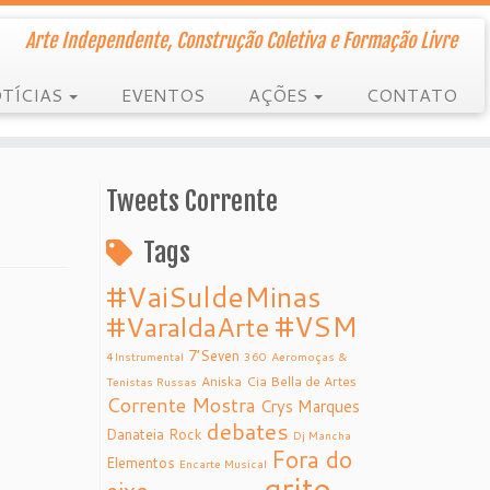
Arte Independente, Construção Coletiva e Formação Livre
TÍCIAS
EVENTOS
AÇÕES
CONTATO
Tweets Corrente
Tags
#VaiSuldeMinas
#VSM
#VaraldaArte
7’Seven
4Instrumental
360
Aeromoças &
Aniska
Cia Bella de Artes
Tenistas Russas
Corrente Mostra
Crys Marques
debates
Danateia Rock
Dj Mancha
Fora do
Elementos
Encarte Musical
grito