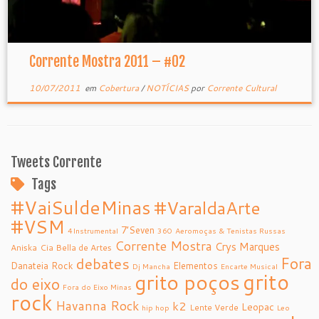
Corrente Mostra 2011 – #02
10/07/2011
em
Cobertura
/
NOTÍCIAS
por
Corrente Cultural
Tweets Corrente
Tags
#VaiSuldeMinas
#VaraldaArte
#VSM
7’Seven
4Instrumental
360
Aeromoças & Tenistas Russas
Corrente Mostra
Crys Marques
Aniska
Cia Bella de Artes
debates
Fora
Danateia Rock
Elementos
Dj Mancha
Encarte Musical
grito
grito poços
do eixo
Fora do Eixo Minas
rock
Havanna Rock
k2
Leopac
Lente Verde
hip hop
Leo