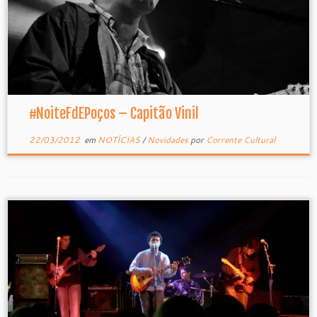
#NoiteFdEPoços – Capitão Vinil
22/03/2012
em
NOTÍCIAS
/
Novidades
por
Corrente Cultural