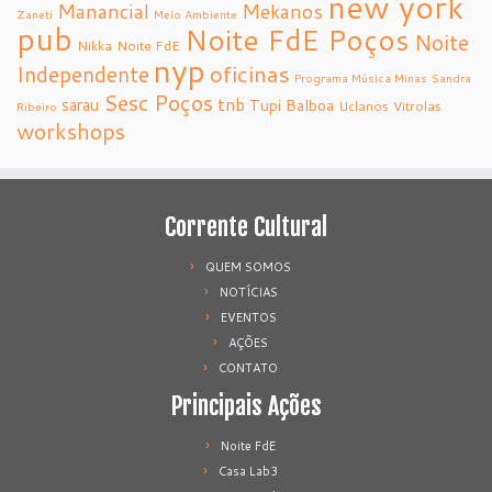
new york
Manancial
Mekanos
Zaneti
Meio Ambiente
pub
Noite FdE Poços
Noite
Nikka
Noite FdE
nyp
oficinas
Independente
Programa Música Minas
Sandra
Sesc Poços
tnb
sarau
Tupi Balboa
Uclanos
Vitrolas
Ribeiro
workshops
Corrente Cultural
QUEM SOMOS
NOTÍCIAS
EVENTOS
AÇÕES
CONTATO
Principais Ações
Noite FdE
Casa Lab3