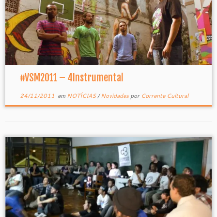
#VSM2011 – 4Instrumental
24/11/2011
em
NOTÍCIAS
/
Novidades
por
Corrente Cultural