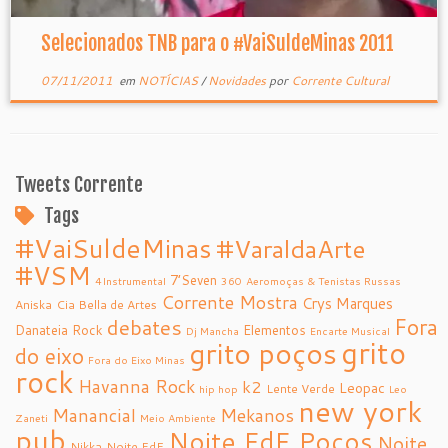
Selecionados TNB para o #VaiSuldeMinas 2011
07/11/2011
em
NOTÍCIAS
/
Novidades
por
Corrente Cultural
Tweets Corrente
Tags
#VaiSuldeMinas
#VaraldaArte
#VSM
7’Seven
4Instrumental
360
Aeromoças & Tenistas Russas
Corrente Mostra
Crys Marques
Aniska
Cia Bella de Artes
debates
Fora
Danateia Rock
Elementos
Dj Mancha
Encarte Musical
grito
grito poços
do eixo
Fora do Eixo Minas
rock
Havanna Rock
k2
Leopac
Lente Verde
hip hop
Leo
new york
Manancial
Mekanos
Zaneti
Meio Ambiente
pub
Noite FdE Poços
Noite
Nikka
Noite FdE