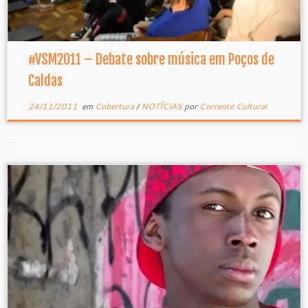
#VSM2011 – Debate sobre música em Poços de
Caldas
24/11/2011
em
Cobertura
/
NOTÍCIAS
por
Corrente Cultural