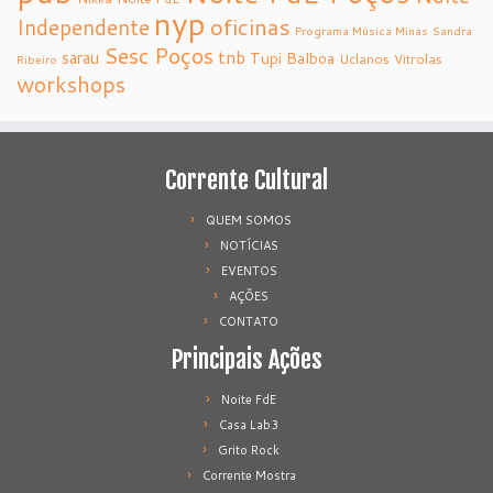
nyp
oficinas
Independente
Programa Música Minas
Sandra
Sesc Poços
tnb
sarau
Tupi Balboa
Uclanos
Vitrolas
Ribeiro
workshops
Corrente Cultural
QUEM SOMOS
NOTÍCIAS
EVENTOS
AÇÕES
CONTATO
Principais Ações
Noite FdE
Casa Lab3
Grito Rock
Corrente Mostra