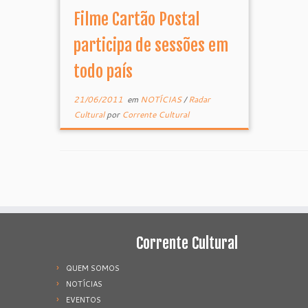
Filme Cartão Postal
participa de sessões em
todo país
21/06/2011
em
NOTÍCIAS
/
Radar
Cultural
por
Corrente Cultural
Corrente Cultural
QUEM SOMOS
NOTÍCIAS
EVENTOS