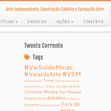
Arte Independente, Construção Coletiva e Formação Livre
TÍCIAS
EVENTOS
AÇÕES
CONTATO
Tweets Corrente
Tags
#VaiSuldeMinas
#VSM
#VaraldaArte
7’Seven
4Instrumental
360
Aeromoças &
Aniska
Cia Bella de Artes
Tenistas Russas
Corrente Mostra
Crys Marques
debates
Danateia Rock
Dj Mancha
Fora do
Elementos
Encarte Musical
grito