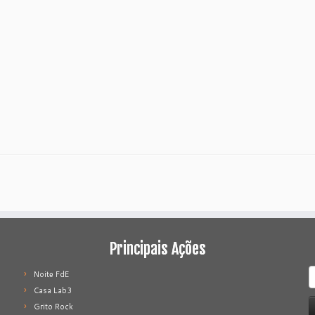
Principais Ações
P
Noite FdE
p
Casa Lab3
Grito Rock