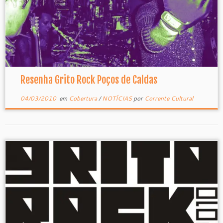
Resenha Grito Rock Poços de Caldas
04/03/2010
em
Cobertura
/
NOTÍCIAS
por
Corrente Cultural