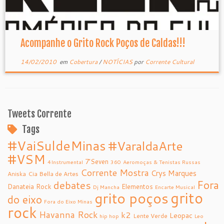
Acompanhe o Grito Rock Poços de Caldas!!!
14/02/2010
em
Cobertura
/
NOTÍCIAS
por
Corrente Cultural
Tweets Corrente
Tags
#VaiSuldeMinas
#VaraldaArte
#VSM
7’Seven
4Instrumental
360
Aeromoças & Tenistas Russas
Corrente Mostra
Crys Marques
Aniska
Cia Bella de Artes
debates
Fora
Danateia Rock
Elementos
Dj Mancha
Encarte Musical
grito
grito poços
do eixo
Fora do Eixo Minas
rock
Havanna Rock
k2
Leopac
Lente Verde
hip hop
Leo