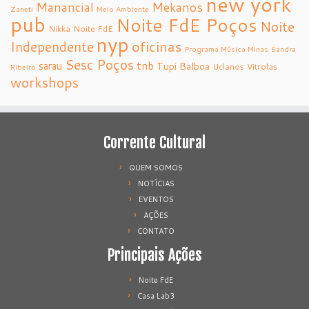
new york
Manancial
Mekanos
Zaneti
Meio Ambiente
pub
Noite FdE Poços
Noite
Nikka
Noite FdE
nyp
oficinas
Independente
Programa Música Minas
Sandra
Sesc Poços
tnb
sarau
Tupi Balboa
Uclanos
Vitrolas
Ribeiro
workshops
Corrente Cultural
QUEM SOMOS
NOTÍCIAS
EVENTOS
AÇÕES
CONTATO
Principais Ações
Noite FdE
Casa Lab3