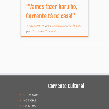
“Vamos fazer barulho,
Corrente tá na casa!”
11/07/2010
em
Cobertura
/
NOTÍCIAS
por
Corrente Cultural
Corrente Cultural
QUEM SOMOS
NOTÍCIAS
EVENTOS