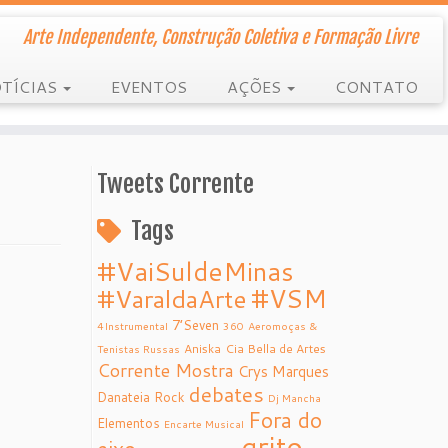
Arte Independente, Construção Coletiva e Formação Livre
TÍCIAS
EVENTOS
AÇÕES
CONTATO
Tweets Corrente
Tags
#VaiSuldeMinas
#VSM
#VaraldaArte
7’Seven
4Instrumental
360
Aeromoças &
Aniska
Cia Bella de Artes
Tenistas Russas
Corrente Mostra
Crys Marques
debates
Danateia Rock
Dj Mancha
Fora do
Elementos
Encarte Musical
grito