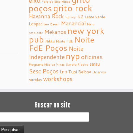
eixo
Fora do Eixo Minas
grito rock
poços
Havanna Rock
k2
Lente Verde
hip hop
Manancial
Leopac
Leo Zaneti
Meio
new york
Mekanos
Ambiente
pub
Noite
Nikka
Noite FdE
FdE Poços
Noite
nyp
oficinas
Independente
sarau
Programa Música Minas
Sandra Ribeiro
Sesc Poços
tnb
Tupi Balboa
Uclanos
workshops
Vitrolas
Buscar no site
esquisar
or: