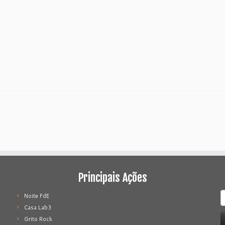
Principais Ações
P
Noite FdE
p
Casa Lab3
Grito Rock