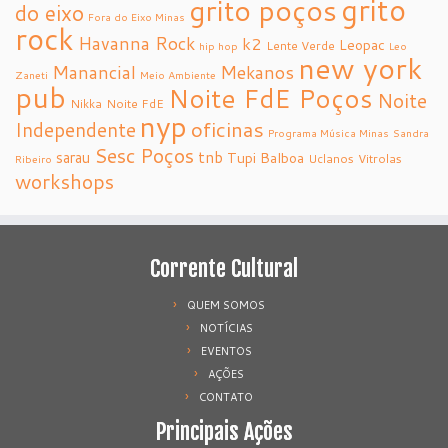
grito
grito poços
do eixo
Fora do Eixo Minas
rock
Havanna Rock
k2
Leopac
Lente Verde
hip hop
Leo
new york
Manancial
Mekanos
Zaneti
Meio Ambiente
pub
Noite FdE Poços
Noite
Nikka
Noite FdE
nyp
oficinas
Independente
Programa Música Minas
Sandra
Sesc Poços
tnb
sarau
Tupi Balboa
Uclanos
Vitrolas
Ribeiro
workshops
Corrente Cultural
QUEM SOMOS
NOTÍCIAS
EVENTOS
AÇÕES
CONTATO
Principais Ações