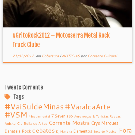
#GritoRock2012 – Motosserra Metal Rock
Truck Clube
21/02/2012
em
Cobertura
/
NOTÍCIAS
por
Corrente Cultural
Tweets Corrente
Tags
#VaiSuldeMinas
#VaraldaArte
#VSM
7’Seven
4Instrumental
360
Aeromoças & Tenistas Russas
Corrente Mostra
Crys Marques
Aniska
Cia Bella de Artes
debates
Fora
Danateia Rock
Elementos
Dj Mancha
Encarte Musical