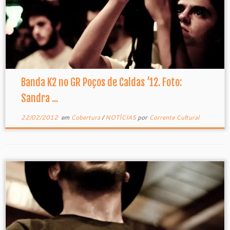
Banda K2 no GR Poços de Caldas ’12. Foto:
Sandra ...
22/02/2012
em
Cobertura
/
NOTÍCIAS
por
Corrente Cultural