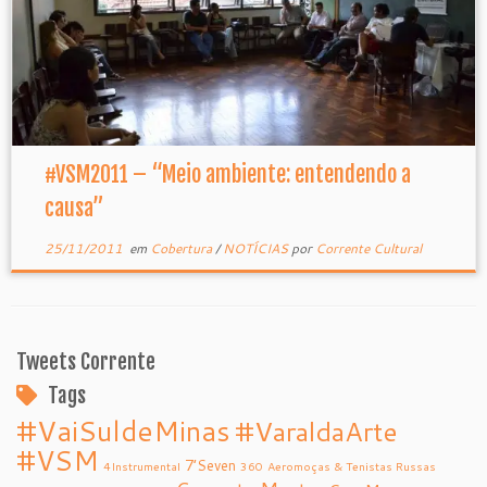
#VSM2011 – “Meio ambiente: entendendo a
causa”
25/11/2011
em
Cobertura
/
NOTÍCIAS
por
Corrente Cultural
Tweets Corrente
Tags
#VaiSuldeMinas
#VaraldaArte
#VSM
7’Seven
4Instrumental
360
Aeromoças & Tenistas Russas