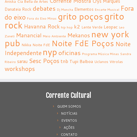
Corrente Mostra
Crys Marques
Aniska
Cia Bella de Artes
debates
Fora
Danateia Rock
Elementos
Dj Mancha
Encarte Musical
grito
grito poços
do eixo
Fora do Eixo Minas
rock
Havanna Rock
k2
Leopac
Lente Verde
hip hop
Leo
new york
Manancial
Mekanos
Zaneti
Meio Ambiente
pub
Noite FdE Poços
Noite
Nikka
Noite FdE
nyp
oficinas
Independente
Programa Música Minas
Sandra
Sesc Poços
tnb
sarau
Tupi Balboa
Uclanos
Vitrolas
Ribeiro
workshops
Corrente Cultural
QUEM SOMOS
NOTÍCIAS
EVENTOS
AÇÕES
CONTATO