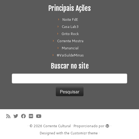
Principais Ações
Noite FdE
Casa Lab3
Grito Rock
Corrente Mostra
Manancial
#VaiSuldeMinas
Buscar no site
Pesquisar
por:
·
© 2026
Corrente Cultural
·
Proporcionado por
·
Designed with the
Customizr theme
·