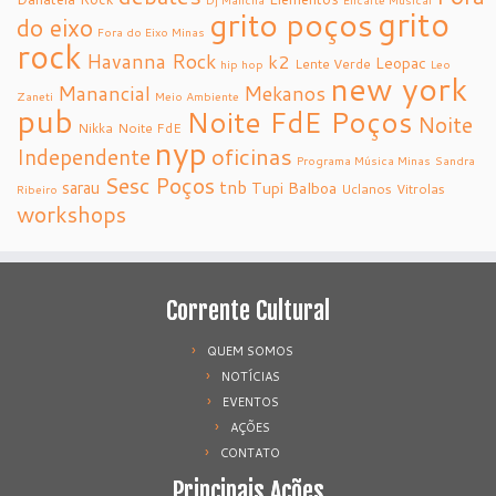
grito
grito poços
do eixo
Fora do Eixo Minas
rock
Havanna Rock
k2
Leopac
Lente Verde
hip hop
Leo
new york
Manancial
Mekanos
Zaneti
Meio Ambiente
pub
Noite FdE Poços
Noite
Nikka
Noite FdE
nyp
oficinas
Independente
Programa Música Minas
Sandra
Sesc Poços
tnb
sarau
Tupi Balboa
Uclanos
Vitrolas
Ribeiro
workshops
Corrente Cultural
QUEM SOMOS
NOTÍCIAS
EVENTOS
AÇÕES
CONTATO
Principais Ações