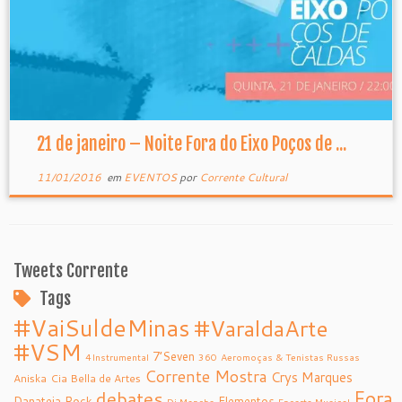
21 de janeiro – Noite Fora do Eixo Poços de ...
11/01/2016
em
EVENTOS
por
Corrente Cultural
Tweets Corrente
Tags
#VaiSuldeMinas
#VaraldaArte
#VSM
7’Seven
4Instrumental
360
Aeromoças & Tenistas Russas
Corrente Mostra
Crys Marques
Aniska
Cia Bella de Artes
debates
Fora
Danateia Rock
Elementos
Dj Mancha
Encarte Musical