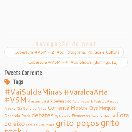
Navegação do post
←
Cobertura #VSM – 2º Ato: Fotografia, Política e Cultura
Cobertura #VSM – 4º Ato: Shows [domingo.12]
→
Tweets Corrente
Tags
#VaiSuldeMinas
#VaraldaArte
#VSM
7’Seven
4Instrumental
360
Aeromoças & Tenistas Russas
Corrente Mostra
Crys Marques
Aniska
Cia Bella de Artes
debates
Fora
Danateia Rock
Elementos
Dj Mancha
Encarte Musical
grito
grito poços
do eixo
Fora do Eixo Minas
rock