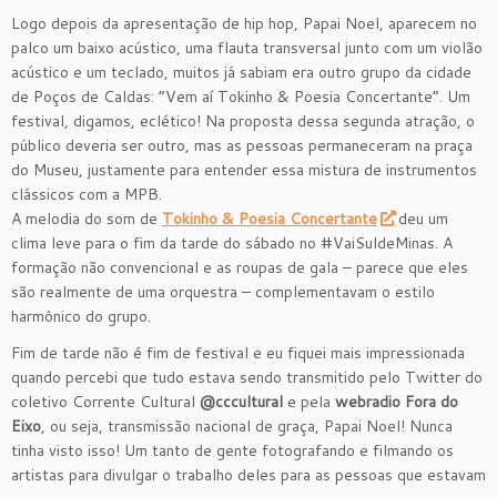
Logo depois da apresentação de hip hop, Papai Noel, aparecem no
palco um baixo acústico, uma flauta transversal junto com um violão
acústico e um teclado, muitos já sabiam era outro grupo da cidade
de Poços de Caldas: “Vem aí Tokinho & Poesia Concertante”. Um
festival, digamos, eclético! Na proposta dessa segunda atração, o
público deveria ser outro, mas as pessoas permaneceram na praça
do Museu, justamente para entender essa mistura de instrumentos
clássicos com a MPB.
A melodia do som de
Tokinho & Poesia Concertante
deu um
clima leve para o fim da tarde do sábado no #VaiSuldeMinas. A
formação não convencional e as roupas de gala – parece que eles
são realmente de uma orquestra – complementavam o estilo
harmônico do grupo.
Fim de tarde não é fim de festival e eu fiquei mais impressionada
quando percebi que tudo estava sendo transmitido pelo Twitter do
coletivo Corrente Cultural
@cccultural
e pela
webradio Fora do
Eixo
, ou seja, transmissão nacional de graça, Papai Noel! Nunca
tinha visto isso! Um tanto de gente fotografando e filmando os
artistas para divulgar o trabalho deles para as pessoas que estavam