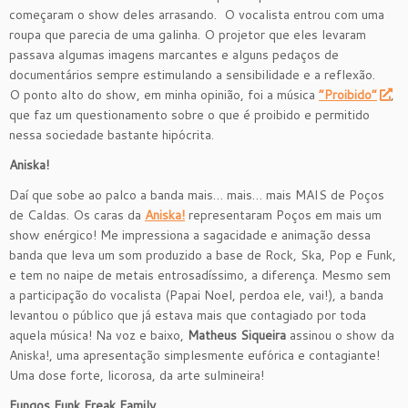
começaram o show deles arrasando. O vocalista entrou com uma
roupa que parecia de uma galinha. O projetor que eles levaram
passava algumas imagens marcantes e alguns pedaços de
documentários sempre estimulando a sensibilidade e a reflexão.
O ponto alto do show, em minha opinião, foi a música
“Proibido”
,
que faz um questionamento sobre o que é proibido e permitido
nessa sociedade bastante hipócrita.
Aniska!
Daí que sobe ao palco a banda mais… mais… mais MAIS de Poços
de Caldas. Os caras da
Aniska!
representaram Poços em mais um
show enérgico! Me impressiona a sagacidade e animação dessa
banda que leva um som produzido a base de Rock, Ska, Pop e Funk,
e tem no naipe de metais entrosadíssimo, a diferença. Mesmo sem
a participação do vocalista (Papai Noel, perdoa ele, vai!), a banda
levantou o público que já estava mais que contagiado por toda
aquela música! Na voz e baixo,
Matheus Siqueira
assinou o show da
Aniska!, uma apresentação simplesmente eufórica e contagiante!
Uma dose forte, licorosa, da arte sulmineira!
Fungos Funk Freak Family