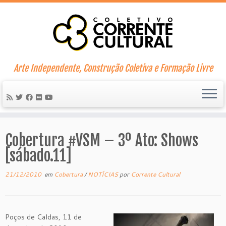
Skip
to
content
Arte Independente, Construção Coletiva e Formação Livre
Cobertura #VSM – 3º Ato: Shows
[sábado.11]
21/12/2010
em
Cobertura
/
NOTÍCIAS
por
Corrente Cultural
Poços de Caldas, 11 de