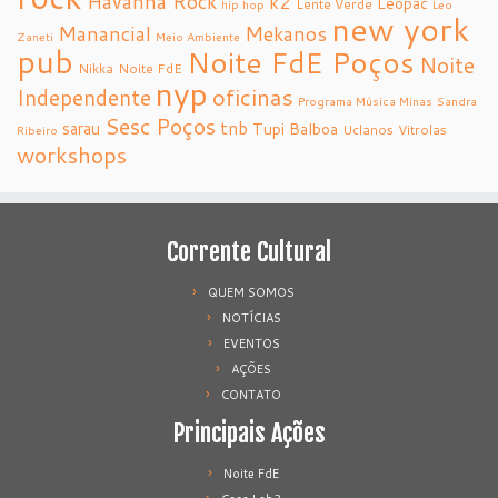
Havanna Rock
k2
Leopac
Lente Verde
hip hop
Leo
new york
Manancial
Mekanos
Zaneti
Meio Ambiente
pub
Noite FdE Poços
Noite
Nikka
Noite FdE
nyp
oficinas
Independente
Programa Música Minas
Sandra
Sesc Poços
tnb
sarau
Tupi Balboa
Uclanos
Vitrolas
Ribeiro
workshops
Corrente Cultural
QUEM SOMOS
NOTÍCIAS
EVENTOS
AÇÕES
CONTATO
Principais Ações
Noite FdE