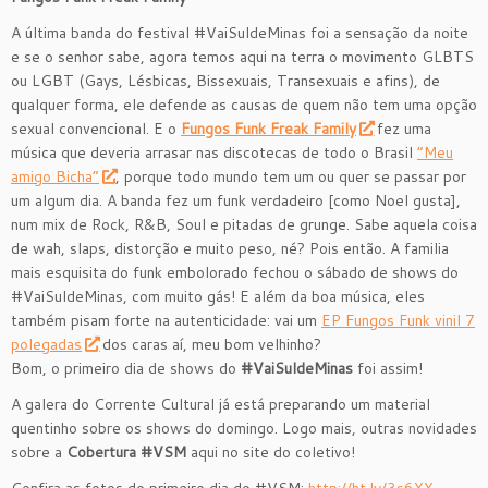
A última banda do festival #VaiSuldeMinas foi a sensação da noite
e se o senhor sabe, agora temos aqui na terra o movimento GLBTS
ou LGBT (Gays, Lésbicas, Bissexuais, Transexuais e afins), de
qualquer forma, ele defende as causas de quem não tem uma opção
sexual convencional. E o
Fungos Funk Freak Family
fez uma
música que deveria arrasar nas discotecas de todo o Brasil
“Meu
amigo Bicha”
, porque todo mundo tem um ou quer se passar por
um algum dia. A banda fez um funk verdadeiro [como Noel gusta],
num mix de Rock, R&B, Soul e pitadas de grunge. Sabe aquela coisa
de wah, slaps, distorção e muito peso, né? Pois então. A familia
mais esquisita do funk embolorado fechou o sábado de shows do
#VaiSuldeMinas, com muito gás! E além da boa música, eles
também pisam forte na autenticidade: vai um
EP Fungos Funk vinil 7
polegadas
dos caras aí, meu bom velhinho?
Bom, o primeiro dia de shows do
#VaiSuldeMinas
foi assim!
A galera do Corrente Cultural já está preparando um material
quentinho sobre os shows do domingo. Logo mais, outras novidades
sobre a
Cobertura #VSM
aqui no site do coletivo!