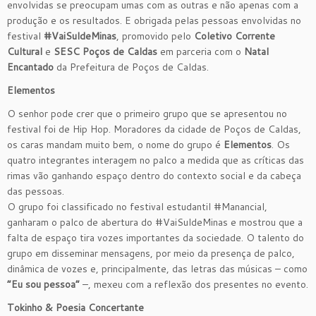
envolvidas se preocupam umas com as outras e não apenas com a
produção e os resultados. E obrigada pelas pessoas envolvidas no
festival
#VaiSuldeMinas
, promovido pelo
Coletivo Corrente
Cultural
e
SESC Poços de Caldas
em parceria com o
Natal
Encantado
da Prefeitura de Poços de Caldas.
Elementos
O senhor pode crer que o primeiro grupo que se apresentou no
festival foi de Hip Hop. Moradores da cidade de Poços de Caldas,
os caras mandam muito bem, o nome do grupo é
Elementos
. Os
quatro integrantes interagem no palco a medida que as críticas das
rimas vão ganhando espaço dentro do contexto social e da cabeça
das pessoas.
O grupo foi classificado no festival estudantil #Manancial,
ganharam o palco de abertura do #VaiSuldeMinas e mostrou que a
falta de espaço tira vozes importantes da sociedade. O talento do
grupo em disseminar mensagens, por meio da presença de palco,
dinâmica de vozes e, principalmente, das letras das músicas – como
“Eu sou pessoa”
–, mexeu com a reflexão dos presentes no evento.
Tokinho & Poesia Concertante