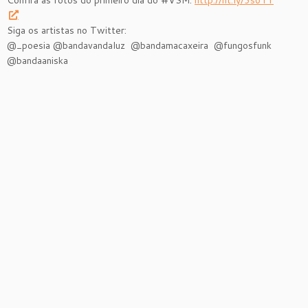
Confira as fotos do primeiro dia do #VSM:
http://ht.ly/3s6YY
Siga os artistas no Twitter:
@_poesia @bandavandaluz @bandamacaxeira @fungosfunk
@bandaaniska