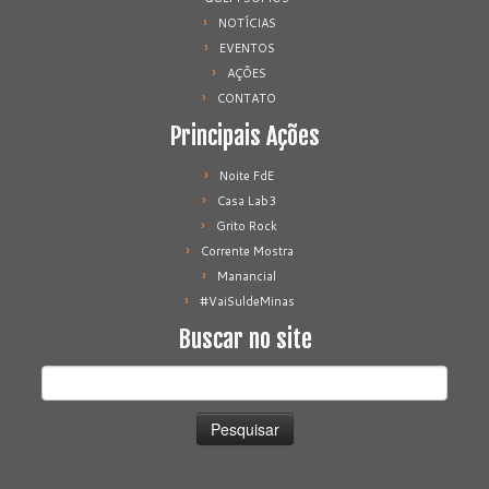
NOTÍCIAS
EVENTOS
AÇÕES
CONTATO
Principais Ações
Noite FdE
Casa Lab3
Grito Rock
Corrente Mostra
Manancial
#VaiSuldeMinas
Buscar no site
Pesquisar
por: