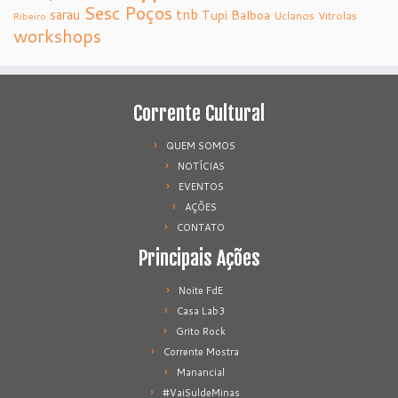
Sesc Poços
tnb
sarau
Tupi Balboa
Uclanos
Vitrolas
Ribeiro
workshops
Corrente Cultural
QUEM SOMOS
NOTÍCIAS
EVENTOS
AÇÕES
CONTATO
Principais Ações
Noite FdE
Casa Lab3
Grito Rock
Corrente Mostra
Manancial
#VaiSuldeMinas