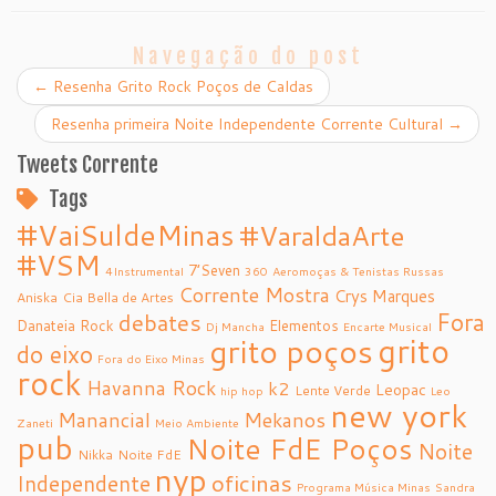
Navegação do post
←
Resenha Grito Rock Poços de Caldas
Resenha primeira Noite Independente Corrente Cultural
→
Tweets Corrente
Tags
#VaiSuldeMinas
#VaraldaArte
#VSM
7’Seven
4Instrumental
360
Aeromoças & Tenistas Russas
Corrente Mostra
Crys Marques
Aniska
Cia Bella de Artes
debates
Fora
Danateia Rock
Elementos
Dj Mancha
Encarte Musical
grito
grito poços
do eixo
Fora do Eixo Minas
rock
Havanna Rock
k2
Leopac
Lente Verde
hip hop
Leo
new york
Manancial
Mekanos
Zaneti
Meio Ambiente
pub
Noite FdE Poços
Noite
Nikka
Noite FdE
nyp
oficinas
Independente
Programa Música Minas
Sandra