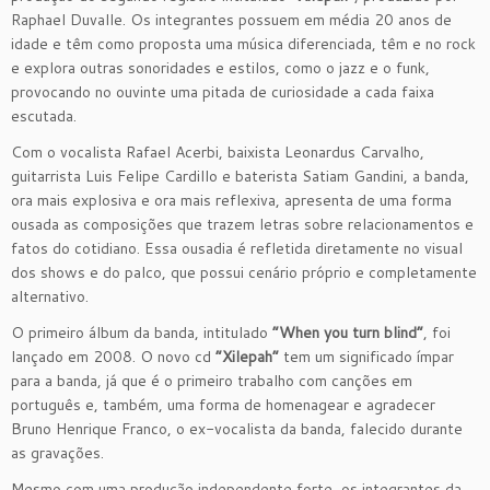
Raphael Duvalle. Os integrantes possuem em média 20 anos de
idade e têm como proposta uma música diferenciada, têm e no rock
e explora outras sonoridades e estilos, como o jazz e o funk,
provocando no ouvinte uma pitada de curiosidade a cada faixa
escutada.
Com o vocalista Rafael Acerbi, baixista Leonardus Carvalho,
guitarrista Luis Felipe Cardillo e baterista Satiam Gandini, a banda,
ora mais explosiva e ora mais reflexiva, apresenta de uma forma
ousada as composições que trazem letras sobre relacionamentos e
fatos do cotidiano. Essa ousadia é refletida diretamente no visual
dos shows e do palco, que possui cenário próprio e completamente
alternativo.
O primeiro álbum da banda, intitulado
“When you turn blind”
, foi
lançado em 2008. O novo cd
“Xilepah”
tem um significado ímpar
para a banda, já que é o primeiro trabalho com canções em
português e, também, uma forma de homenagear e agradecer
Bruno Henrique Franco, o ex-vocalista da banda, falecido durante
as gravações.
Mesmo com uma produção independente forte, os integrantes da