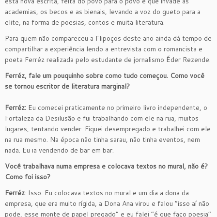
esta nova escrita, feita do povo para o povo e que invade as
academias, os becos e as bienais, levando a voz do gueto para a
elite, na forma de poesias, contos e muita literatura.
Para quem não compareceu a Flipoços deste ano ainda dá tempo de
compartilhar a experiência lendo a entrevista com o romancista e
poeta Ferréz realizada pelo estudante de jornalismo Éder Rezende.
Ferréz, fale um pouquinho sobre como tudo começou. Como você
se tornou escritor de literatura marginal?
Ferréz:
Eu comecei praticamente no primeiro livro independente, o
Fortaleza da Desilusão e fui trabalhando com ele na rua, muitos
lugares, tentando vender. Fiquei desempregado e trabalhei com ele
na rua mesmo. Na época não tinha sarau, não tinha eventos, nem
nada. Eu ia vendendo de bar em bar.
Você trabalhava numa empresa e colocava textos no mural, não é?
Como foi isso?
Ferréz
: Isso. Eu colocava textos no mural e um dia a dona da
empresa, que era muito rígida, a Dona Ana virou e falou “isso aí não
pode, esse monte de papel pregado” e eu falei “é que faço poesia”