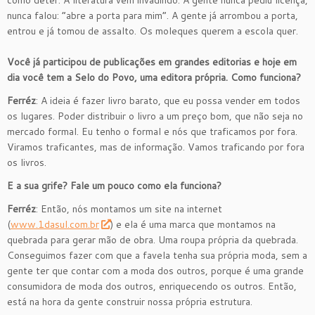
como deter. A literatura vem invadindo. A gente nunca pediu licença,
nunca falou: “abre a porta para mim”. A gente já arrombou a porta,
entrou e já tomou de assalto. Os moleques querem a escola quer.
Você já participou de publicações em grandes editorias e hoje em
dia você tem a Selo do Povo, uma editora própria. Como funciona?
Ferréz
: A ideia é fazer livro barato, que eu possa vender em todos
os lugares. Poder distribuir o livro a um preço bom, que não seja no
mercado formal. Eu tenho o formal e nós que traficamos por fora.
Viramos traficantes, mas de informação. Vamos traficando por fora
os livros.
E a sua grife? Fale um pouco como ela funciona?
Ferréz
: Então, nós montamos um site na internet
(
www.1dasul.com.br
) e ela é uma marca que montamos na
quebrada para gerar mão de obra. Uma roupa própria da quebrada.
Conseguimos fazer com que a favela tenha sua própria moda, sem a
gente ter que contar com a moda dos outros, porque é uma grande
consumidora de moda dos outros, enriquecendo os outros. Então,
está na hora da gente construir nossa própria estrutura.