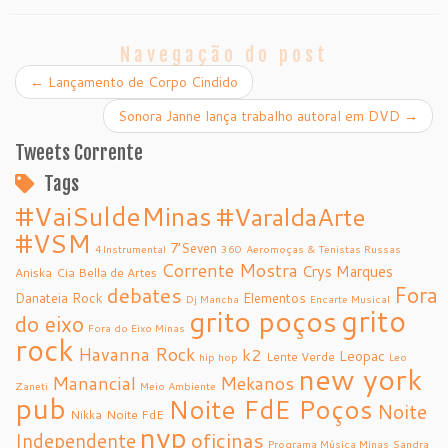
Navegação do post
←
Lançamento de Corpo Cindido
Sonora Janne lança trabalho autoral em DVD
→
Tweets Corrente
Tags
#VaiSuldeMinas
#VaraldaArte
#VSM
7’Seven
4Instrumental
360
Aeromoças & Tenistas Russas
Corrente Mostra
Crys Marques
Aniska
Cia Bella de Artes
debates
Fora
Danateia Rock
Elementos
Dj Mancha
Encarte Musical
grito
grito poços
do eixo
Fora do Eixo Minas
rock
Havanna Rock
k2
Leopac
Lente Verde
hip hop
Leo
new york
Manancial
Mekanos
Zaneti
Meio Ambiente
pub
Noite FdE Poços
Noite
Nikka
Noite FdE
nyp
oficinas
Independente
Programa Música Minas
Sandra