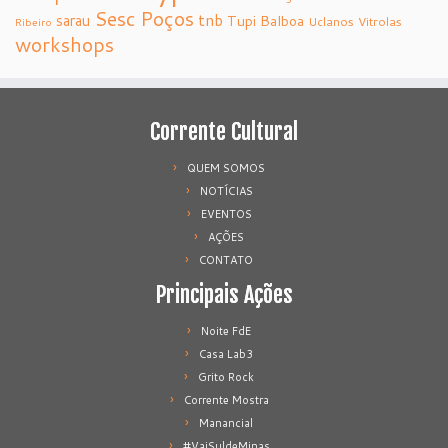
Sesc Poços
tnb
sarau
Tupi Balboa
Uclanos
Vitrolas
Ribeiro
workshops
Corrente Cultural
QUEM SOMOS
NOTÍCIAS
EVENTOS
AÇÕES
CONTATO
Principais Ações
Noite FdE
Casa Lab3
Grito Rock
Corrente Mostra
Manancial
#VaiSuldeMinas