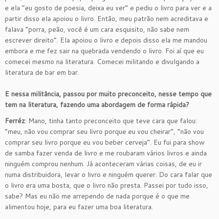
e ela “eu gosto de poesia, deixa eu ver” e pediu o livro para ver e a
partir disso ela apoiou o livro. Então, meu patrão nem acreditava e
falava “porra, peão, você é um cara esquisito, não sabe nem
escrever direito”. Ela apoiou o livro e depois disso ela me mandou
embora e me fez sair na quebrada vendendo o livro. Foi aí que eu
comecei mesmo na literatura. Comecei militando e divulgando a
literatura de bar em bar.
E nessa militância, passou por muito preconceito, nesse tempo que
tem na literatura, fazendo uma abordagem de forma rápida?
Ferréz
: Mano, tinha tanto preconceito que teve cara que falou:
“meu, não vou comprar seu livro porque eu vou cheirar”, “não vou
comprar seu livro porque eu vou beber cerveja”. Eu fui para show
de samba fazer venda de livro e me roubaram vários livros e ainda
ninguém comprou nenhum. Já aconteceram várias coisas, de eu ir
numa distribuidora, levar o livro e ninguém querer. Do cara falar que
o livro era uma bosta, que o livro não presta. Passei por tudo isso,
sabe? Mas eu não me arrependo de nada porque é o que me
alimentou hoje, para eu fazer uma boa literatura.