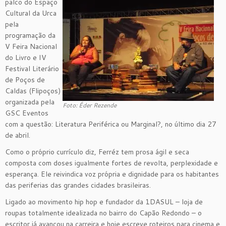
palco do Espaço
Cultural da Urca
pela
programação da
V Feira Nacional
do Livro e IV
Festival Literário
de Poços de
Caldas (Flipoços)
organizada pela
Foto: Éder Rezende
GSC Eventos
com a questão: Literatura Periférica ou Marginal?, no último dia 27
de abril.
Como o próprio currículo diz, Ferréz tem prosa ágil e seca
composta com doses igualmente fortes de revolta, perplexidade e
esperança. Ele reivindica voz própria e dignidade para os habitantes
das periferias das grandes cidades brasileiras.
Ligado ao movimento hip hop e fundador da 1DASUL – loja de
roupas totalmente idealizada no bairro do Capão Redondo – o
escritor já avançou na carreira e hoje escreve roteiros para cinema e