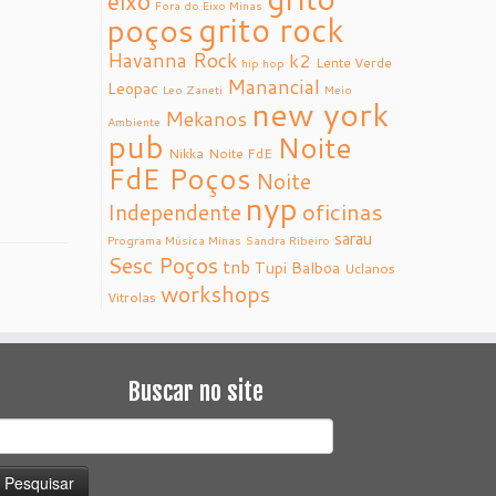
eixo
Fora do Eixo Minas
grito rock
poços
Havanna Rock
k2
Lente Verde
hip hop
Manancial
Leopac
Leo Zaneti
Meio
new york
Mekanos
Ambiente
pub
Noite
Nikka
Noite FdE
FdE Poços
Noite
nyp
oficinas
Independente
sarau
Programa Música Minas
Sandra Ribeiro
Sesc Poços
tnb
Tupi Balboa
Uclanos
workshops
Vitrolas
Buscar no site
esquisar
or: