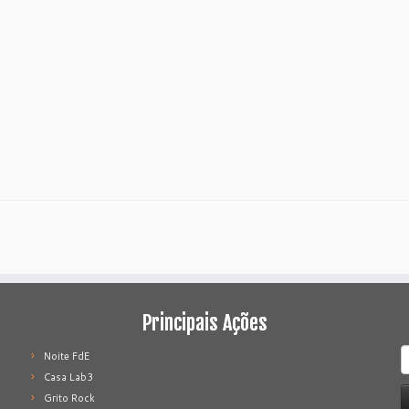
Principais Ações
P
Noite FdE
p
Casa Lab3
Grito Rock