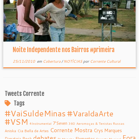
Noite Independente nos Bairros #primeira
25/11/2010
em
Cobertura
/
NOTÍCIAS
por
Corrente Cultural
Tweets Corrente
Tags
#VaiSuldeMinas
#VaraldaArte
#VSM
7’Seven
4Instrumental
360
Aeromoças & Tenistas Russas
Corrente Mostra
Crys Marques
Aniska
Cia Bella de Artes
debates
Fora
Danateia Rock
Elementos
Dj Mancha
Encarte Musical