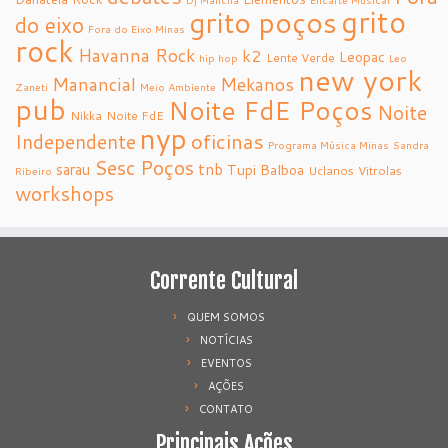
grito
grito poços
do eixo
Fora do Eixo Minas
rock
Havanna Rock
k2
Leopac
Lente Verde
hip hop
Leo
new york
Manancial
Mekanos
Zaneti
Meio Ambiente
pub
Noite FdE Poços
Noite
Nikka
Noite FdE
nyp
oficinas
Independente
Programa Música Minas
Sandra
Sesc Poços
tnb
sarau
Tupi Balboa
Uclanos
Vitrolas
Ribeiro
workshops
Corrente Cultural
QUEM SOMOS
NOTÍCIAS
EVENTOS
AÇÕES
CONTATO
Principais Ações